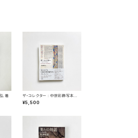
弘 著
ザ・コレクター : 中世彩飾写本蒐
集物語り | 内藤裕史 著
¥5,500