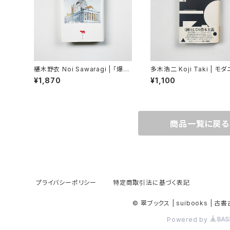
椹木野衣 Noi Sawaragi | 「爆心
多木浩二 Koji Taki | モ
地」の芸術
の神話
¥1,870
¥1,100
商品一覧に戻る
プライバシーポリシー
特定商取引法に基づく表記
© 翠ブックス | suibooks | 
Powered by