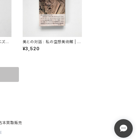
ダニズム
美との対話 : 私の空想美術館 | 粟
津則雄 著
¥3,520
古書古本買取販売