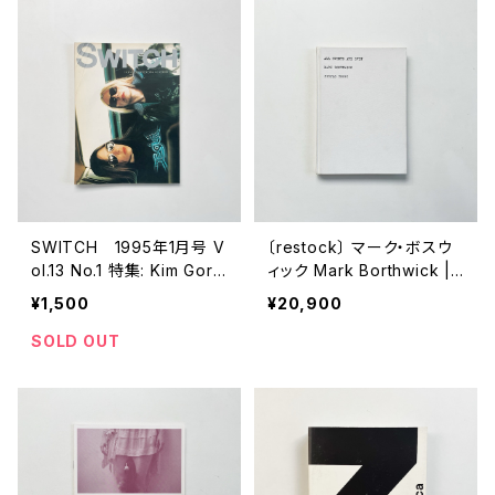
SWITCH 1995年1月号 V
〔restock〕 マーク・ボスウ
ol.13 No.1 特集: Kim Gord
ィック Mark Borthwick |
on × X Girls
ALL EVENTS ARE EVEN
¥1,500
¥20,900
SOLD OUT