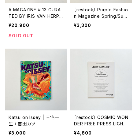
A MAGAZINE # 13 CURA
〔restock〕 Purple Fashio
TED BY IRIS VAN HERPE
n Magazine Spring/Sum
N
mer 2008 volume 3, iss
¥20,900
¥3,300
ue 9
SOLD OUT
Katsu on Issey | 三宅一
〔restock〕 COSMIC WON
生 / 吉田カツ
DER FREE PRESS LIGHT
CATALOG 1
¥3,000
¥4,800