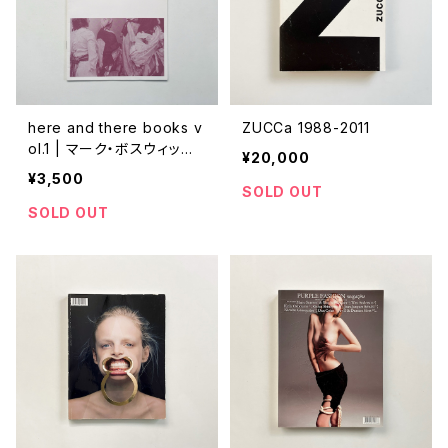
here and there books v
ZUCCa 1988-2011
ol.1 | マーク・ボスウィック
¥20,000
Mark Borthwick / スーザ
¥3,500
ン・チャンチオロ Susan Ci
SOLD OUT
anciolo
SOLD OUT