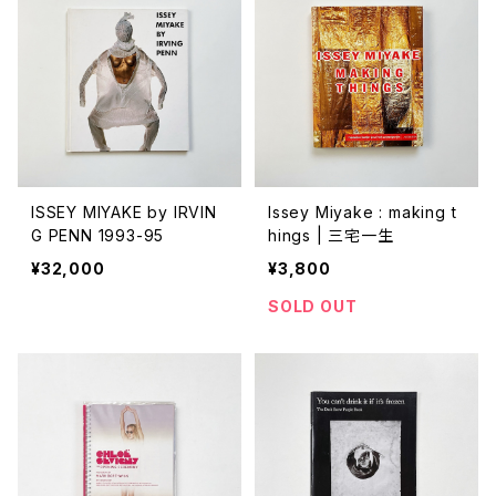
ISSEY MIYAKE by IRVIN
Issey Miyake : making t
G PENN 1993-95
hings | 三宅一生
¥32,000
¥3,800
SOLD OUT