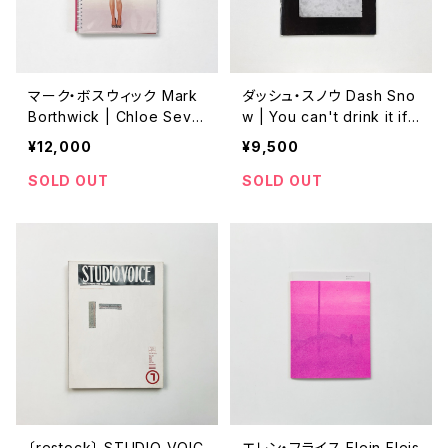
マーク・ボスウィック Mark
ダッシュ・スノウ Dash Sno
Borthwick | Chloe Sevig
w | You can't drink it if i
ny for Opening Ceremo
t's frozen: The Dash Sn
¥12,000
¥9,500
ny
ow Purple Book
SOLD OUT
SOLD OUT
〔restock〕 STUDIO VOIC
エレン・フライス Elein Fleis