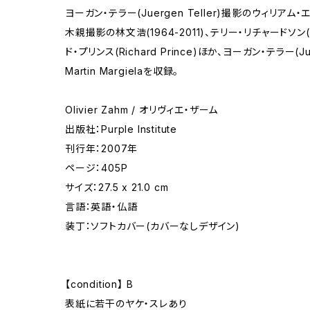
ヨーガン・テラー(Juergen Teller)撮影のウィリアム・エグル
木親撮影の林文浩(1964-2011)、テリー・リチャードソン(Te
ド・プリンス(Richard Prince)ほか、ヨーガン・テラー(Jue
Martin Margielaを収録。
Olivier Zahm / オリヴィエ・ザーム
出版社：Purple Institute
刊行年：2007年
ページ：405P
サイズ：27.5 x 21.0 cm
言語：英語・仏語
装丁：ソフトカバー(カバーなしデザイン)
【condition】 B
表紙に若干のヤケ・スレあり