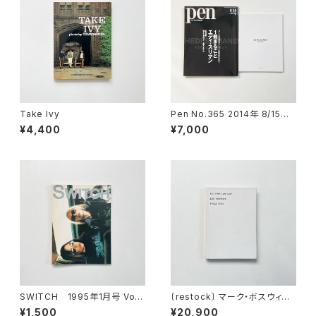
Take Ivy
Pen No.365 2014年 8/15号
特集: 1冊まるごとエディ・スリマ
¥4,400
¥7,000
ン (別冊付属)
SWITCH 1995年1月号 Vol.1
〔restock〕 マーク・ボスウィッ
3 No.1 特集: Kim Gordon ×
ク Mark Borthwick | ALL EV
¥1,500
¥20,900