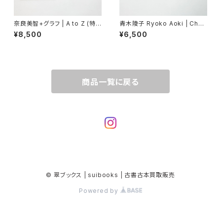
奈良美智+グラフ | A to Z (特
青木陵子 Ryoko Aoki | Chai
製ポスター付属)
n Ring
¥8,500
¥6,500
商品一覧に戻る
© 翠ブックス | suibooks | 古書古本買取販売
Powered by