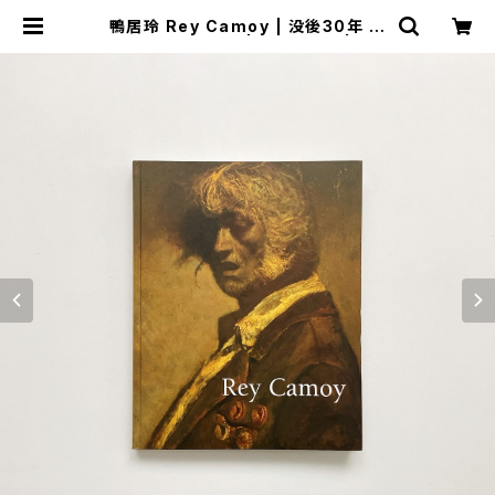
鴨居玲 Rey Camoy | 没後30年 鴨
居玲展 : 踊り候え | 翠ブックス | sui
books | 古書古本買取販売