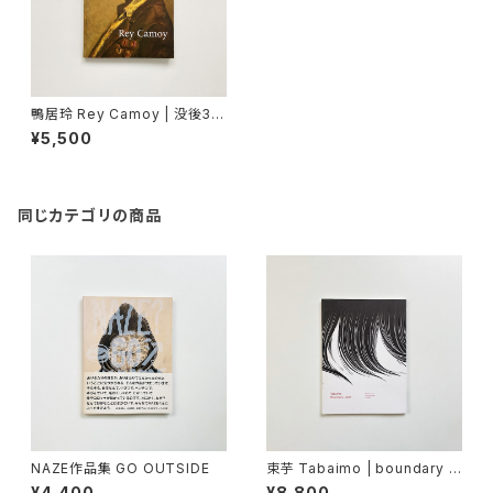
鴨居玲 Rey Camoy | 没後30
年 鴨居玲展 : 踊り候え
¥5,500
同じカテゴリの商品
NAZE作品集 GO OUTSIDE
束芋 Tabaimo | boundary la
yer
¥4,400
¥8,800