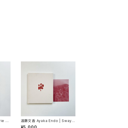
ie Na
遠藤文香 Ayaka Endo | Swayin
adise
g Flowers
¥5,000