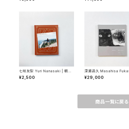
七咲友梨 Yuri Nanasaki | 朝に
深瀬昌久 Masahisa Fuka
なれば鳥たちが騒ぎだすだろう
"Wonderful Days"
¥2,500
¥29,000
商品一覧に戻る