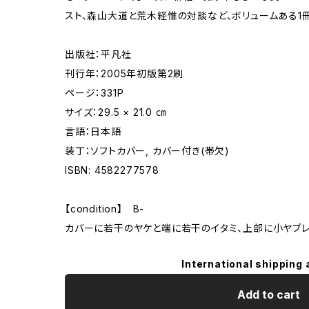
スト、森山大道と荒木経惟の対談など、ボリュームある1冊
出版社：平凡社
刊行年：2005年初版第2刷
ページ：331P
サイズ：29.5 × 21.0 ㎝
言語：日本語
装丁：ソフトカバー, カバー付き(帯欠)
ISBN: 4582277578
【condition】 B-
カバーに若干のヤケと端に若干のイタミ、上部に小ヤブ
International shipping 
Add to cart