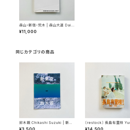
森山・新宿・荒木 | 森山大道 Daid
o Moriyama, 荒木経惟 Nobuy
¥11,000
oshi Araki
同じカテゴリの商品
鈴木親 Chikashi Suzuki | 新東
〔restock〕 長島有里枝 Yur
京
gashima | Pastime par
¥3,500
¥14,500