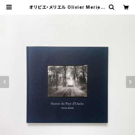
オリビエ・メリエル Olivier Meriel |
Secrets du Pays d'Ouche | 翠
ブックス | suibooks | 古書古本買
取販売