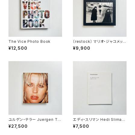
The Vice Photo Book
〔restock〕 マリオ・ジャコメッリ
Mario Giacomelli | 黒と白の
¥12,500
¥9,900
往還の果てに <新装版>
ユルゲン・テラー Juergen Tel
エディ・スリマン Hedi Sliman
ler | Juergen Teller
e | Interzone - The Hedi Sl
¥27,500
¥7,500
imane Purple Book