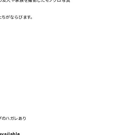
身の友人や家族を撮影したモノクロ写真
たちがならびます。
グのハガレあり
available