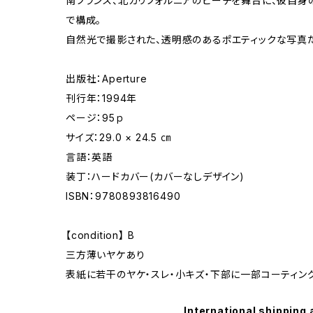
南フランス、北カリフォルニアのビーチを舞台に、彼自
で構成。
自然光で撮影された、透明感のあるポエティックな写真
出版社：Aperture
刊行年：1994年
ページ：95ｐ
サイズ：29.0 × 24.5 ㎝
言語：英語
装丁：ハードカバー(カバーなしデザイン)
ISBN：9780893816490
【condition】 B
三方薄いヤケあり
表紙に若干のヤケ・スレ・小キズ・下部に一部コーティン
International shipping 