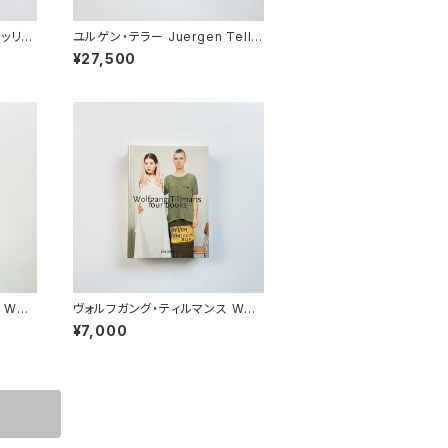
メッリ
ユルゲン・テラー Juergen Telle
黒と白の往
r | Juergen Teller
¥27,500
Wolf
ヴォルフガング・ティルマンス Wolf
porar
gang Tillmans | four books
¥7,000