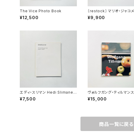
The Vice Photo Book
〔restock〕 マリオ・ジャコ
Mario Giacomelli | 
¥12,500
¥9,900
還の果てに <新装版>
エディ・スリマン Hedi Slimane |
ヴォルフガング・ティルマンス 
Interzone - The Hedi Sliman
gang Tillmans（Contem
¥7,500
¥15,000
e Purple Book
y artists）
商品一覧に戻る