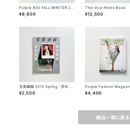
Purple #30 FALL/WINTER 20
The Vice Photo Book
18 The Los Angeles Issue /
¥8,800
¥12,500
Purple Magazine
写真画報 2013 Spring : 荒木経
Purple Fashion Magazin
惟×佐内正史 （玄光社MOOK）
l Winter 2013/2014 Vol 3
¥2,500
¥4,400
ue 20
商品一覧に戻る