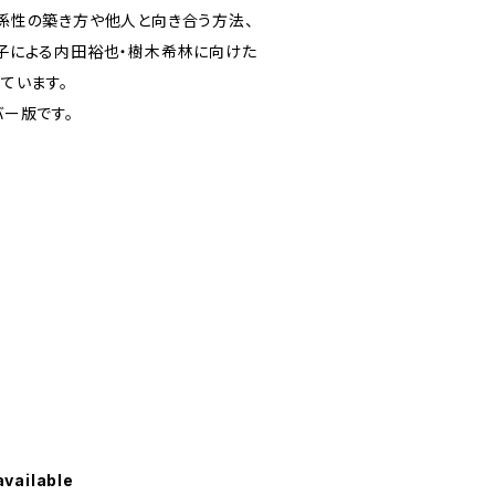
係性の築き方や他人と向き合う方法、
子による内田裕也・樹木希林に向けた
ています。
ー版です。
available