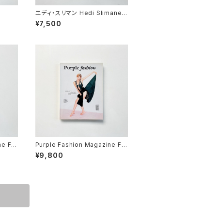
エディ・スリマン Hedi Slimane |
Interzone - The Hedi Sliman
¥7,500
e Purple Book
e Fal
Purple Fashion Magazine Fal
, Iss
l Winter 2004/05 Year13, nu
¥9,800
mber2