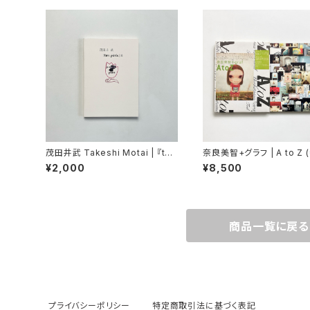
茂田井武 Takeshi Motai | 『ton
奈良美智+グラフ | A to Z 
paris』展
ポスター付属)
¥2,000
¥8,500
商品一覧に戻る
プライバシーポリシー
特定商取引法に基づく表記