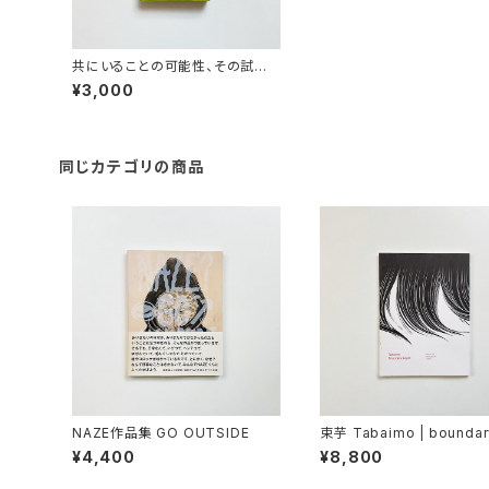
共にいることの可能性、その試み、
その記録 : 田中功起による、水戸
¥3,000
芸術館での、ケーススタディとして
同じカテゴリの商品
NAZE作品集 GO OUTSIDE
束芋 Tabaimo | boundar
er
¥4,400
¥8,800