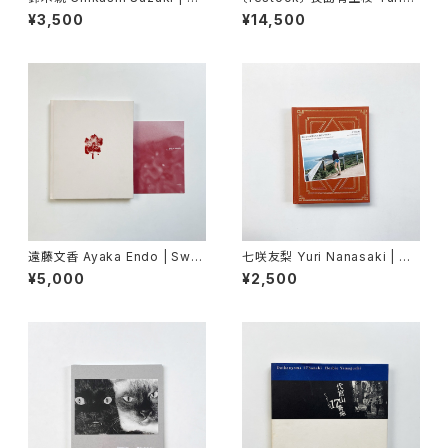
東京
Nagashima | Pastime para
¥3,500
¥14,500
dise
遠藤文香 Ayaka Endo | Swa
七咲友梨 Yuri Nanasaki | 朝
ying Flowers
になれば鳥たちが騒ぎだすだろ
¥5,000
¥2,500
う