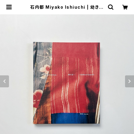
石内都 Miyako Ishiuchi | 幼き衣
へ = Childhood garments | 翠ブ
ックス | suibooks | 古書古本買取
販売