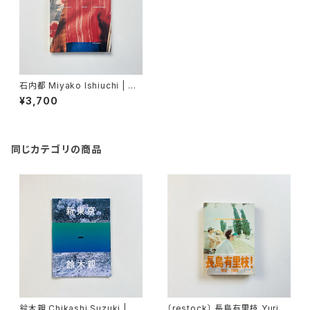
石内都 Miyako Ishiuchi | 幼
き衣へ = Childhood garmen
¥3,700
ts
同じカテゴリの商品
鈴木親 Chikashi Suzuki | 新
〔restock〕 長島有里枝 Yurie