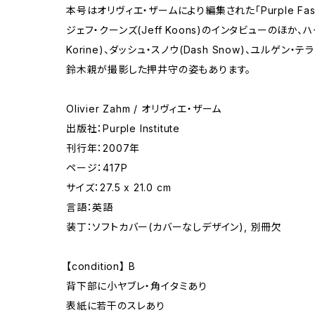
本号はオリヴィエ・ザームにより編集された「Purple Fash
ジェフ・クーンズ(Jeff Koons)のインタビューのほか、ハ
Korine)、ダッシュ・スノウ(Dash Snow)、ユルゲン・テラー
鈴木親が撮影した押井守の姿もあります。
Olivier Zahm / オリヴィエ・ザーム
出版社：Purple Institute
刊行年：2007年
ページ：417P
サイズ：27.5 x 21.0 cm
言語：英語
装丁：ソフトカバー(カバーなしデザイン), 別冊欠
【condition】 B
背下部に小ヤブレ・角イタミあり
表紙に若干のスレあり