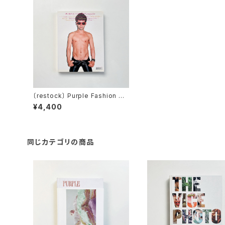
〔restock〕 Purple Fashion Ma
gazine Fall Winter 2007/200
¥4,400
8 volume 3, issue 8
同じカテゴリの商品