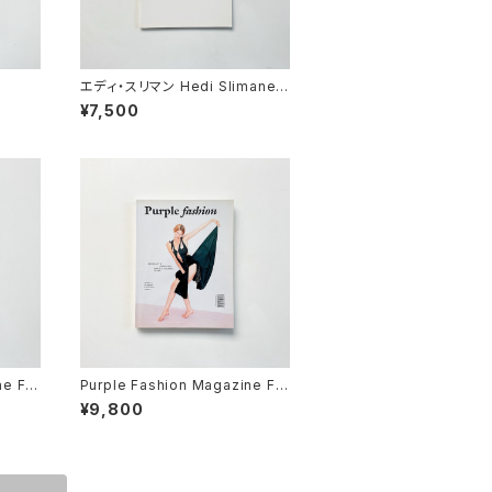
エディ・スリマン Hedi Slimane |
Interzone - The Hedi Sliman
¥7,500
e Purple Book
e Fal
Purple Fashion Magazine Fal
, Iss
l Winter 2004/05 Year13, nu
¥9,800
mber2