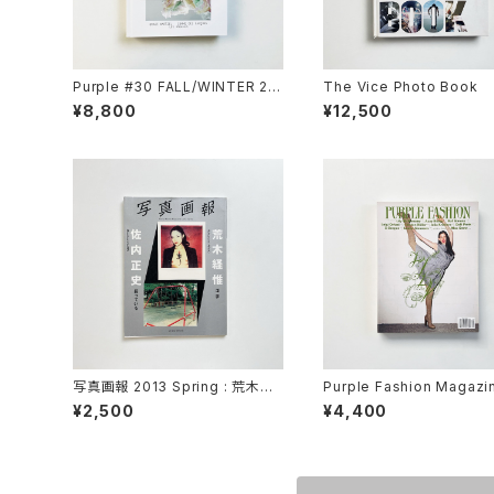
Purple #30 FALL/WINTER 20
The Vice Photo Book
18 The Los Angeles Issue /
¥8,800
¥12,500
Purple Magazine
写真画報 2013 Spring : 荒木経
Purple Fashion Magazin
惟×佐内正史 （玄光社MOOK）
l Winter 2013/2014 Vol 3
¥2,500
¥4,400
ue 20