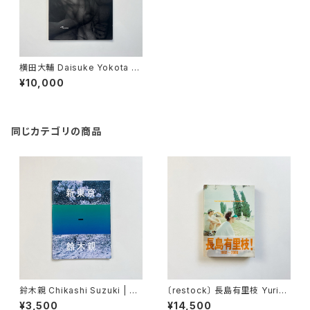
横田大輔 Daisuke Yokota |
Corpus
¥10,000
同じカテゴリの商品
鈴木親 Chikashi Suzuki | 新
〔restock〕 長島有里枝 Yurie
東京
Nagashima | Pastime para
¥3,500
¥14,500