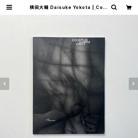
横田大輔 Daisuke Yokota | Corp
us | 翠ブックス | suibooks | 古書
古本買取販売