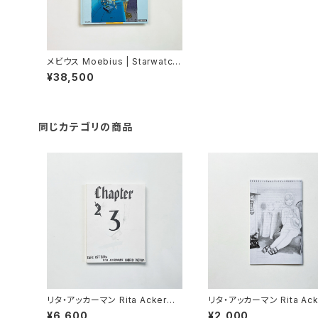
メビウス Moebius | Starwatch
er
¥38,500
同じカテゴリの商品
リタ・アッカーマン Rita Ackerma
リタ・アッカーマン Rita Ack
nn / アンドロ・ウェクア Andro W
nn / リチャード・カーン Ri
¥6,600
¥2,000