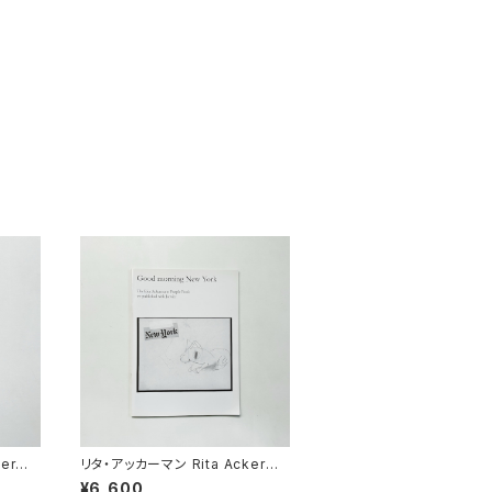
erma
リタ・アッカーマン Rita Ackerma
chard
nn | Good morning New York
¥6,600