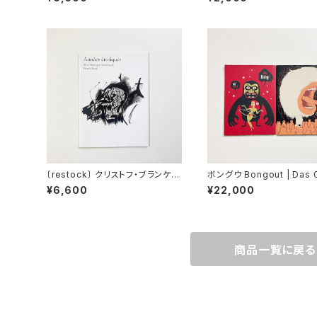
ekua | Noniggaho / Chapter
Kern | Noniggaho / Rea
3
s
〔restock〕 クリストフ・ブランケル
ボングウ Bongout | Das 
Christophe Brunnquell | Ann
e Tier
¥6,600
¥22,000
ees erotiques: The Christop
he Brunnquell Purple Book
商品一覧に戻る