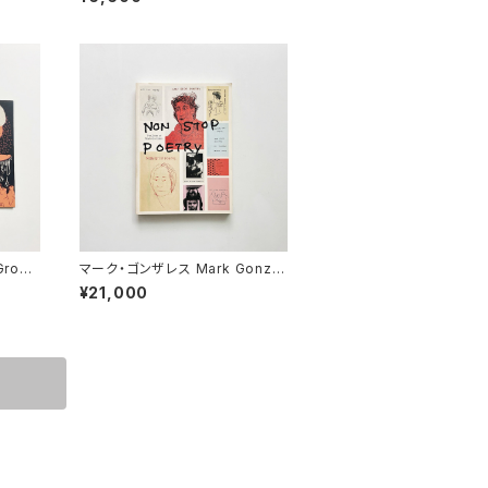
ction
The Rita Ackermann Purple
Book
Gross
マーク・ゴンザレス Mark Gonzal
es | Non stop poetry : the zi
¥21,000
nes of Mark Gonzales