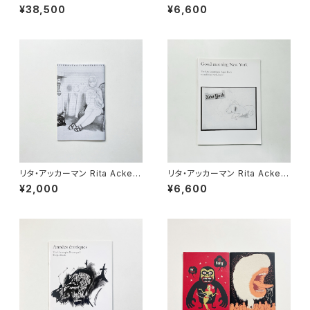
her
mann / アンドロ・ウェクア And
¥38,500
¥6,600
ro Wekua | Noniggaho / Ch
apter 3
リタ・アッカーマン Rita Acker
リタ・アッカーマン Rita Acker
mann / リチャード・カーン Ri
mann | Good morning New
¥2,000
¥6,600
chard Kern | Noniggaho / R
York The Rita Ackermann P
eactions
urple Book