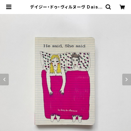
デイジー・ドゥ・ヴィルヌーヴ Daisy
de Villeneuve "He Said She S
aid" | 翠ブックス | suibooks | 古
書古本買取販売