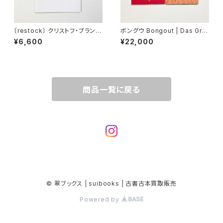
〔restock〕 クリストフ・ブランケ
ボングウ Bongout | Das Gro
ル Christophe Brunnquell |
sse Tier
¥6,600
¥22,000
Annees erotiques: The Chr
istophe Brunnquell Purple
Book
商品一覧に戻る
© 翠ブックス | suibooks | 古書古本買取販売
Powered by