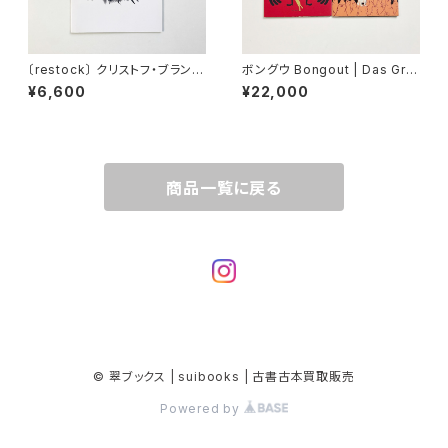
〔restock〕 クリストフ・ブランケ
ボングウ Bongout | Das Gro
ル Christophe Brunnquell |
sse Tier
¥6,600
¥22,000
Annees erotiques: The Chr
istophe Brunnquell Purple
Book
商品一覧に戻る
© 翠ブックス | suibooks | 古書古本買取販売
Powered by