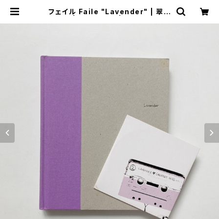
フェイル Faile "Lavender" | 翠ブ
ックス | suibooks | 古書古本買取
販売