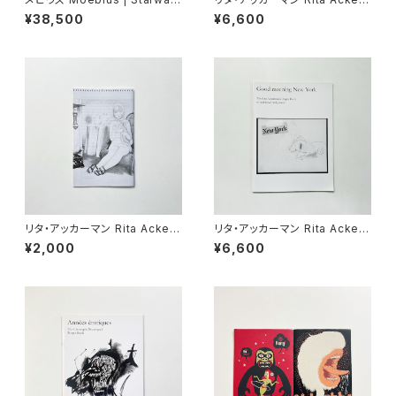
her
mann / アンドロ・ウェクア And
¥38,500
¥6,600
ro Wekua | Noniggaho / Ch
apter 3
リタ・アッカーマン Rita Acker
リタ・アッカーマン Rita Acker
mann / リチャード・カーン Ri
mann | Good morning New
¥2,000
¥6,600
chard Kern | Noniggaho / R
York The Rita Ackermann P
eactions
urple Book