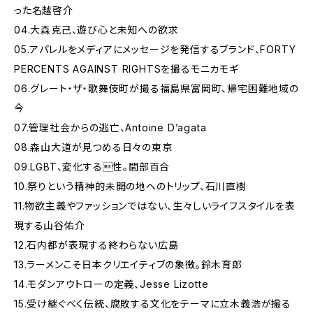
った名越啓介
04.大森克己、遊び心と未知への欲求
05.アパレルをメディアにメッセージを発信するブランド、FORTY
PERCENTS AGAINST RIGHTSを撮るモニカモギ
06.グレート・ザ・歌舞伎町が撮る福島県富岡町、帰宅困難地域の
今
07.管理社会からの逃亡、Antoine D’agata
08.森山大道が見つめる日々の東京
09.LGBT、変化する性。間部百合
10.祭りという精神的未開の地へのトリップ、石川直樹
11.物欲主義やファッションではない、生々しいライフスタイルを表
現する山谷佑介
12.石内都が表現する終わらない広島
13.ラーメンこそ日本クリエイティブの象徴。鈴木育郎
14.モダンアウトローの定義、Jesse Lizotte
15.受け継ぐべく伝統、腐敗する文化をテーマに立木義浩が撮る