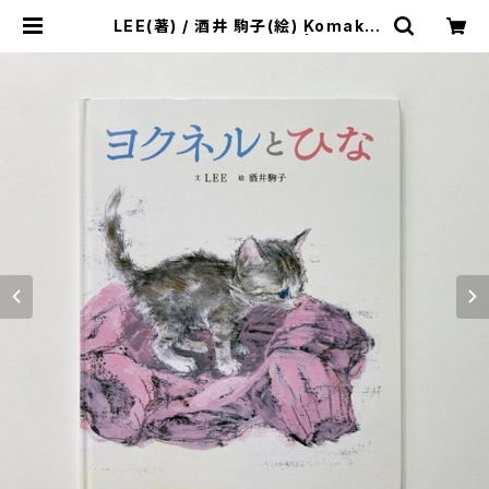
LEE(著) / 酒井 駒子(絵) Komako
Sakai "ヨクネルとひな" | 翠ブック
ス | suibooks | 古書古本買取販売