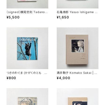
〔signed〕横尾忠則 Tadanori
石亀泰郎 Yasuo Ishigame |
Yokoo, 宇野亞喜良 Akira Un
やあ小さな仲間たち part 3
¥5,500
¥1,650
o | 海の小娘〈復刻版〉
つきのわぐま (かがくのとも 19
酒井駒子 Komako Sakai | み
74年増刊号) | 高橋喜平 写真・
みをすますように As if listeni
¥800
¥4,000
文
ng