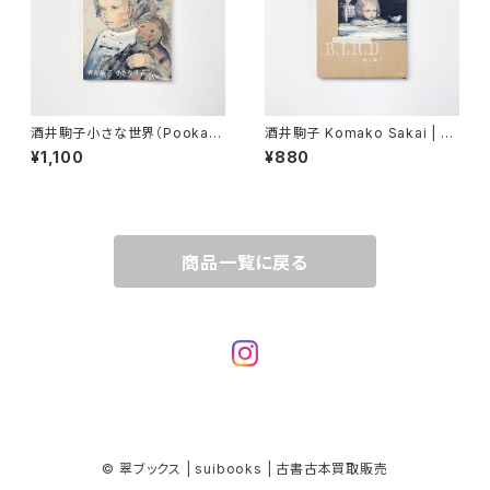
酒井駒子小さな世界（Pooka
酒井駒子 Komako Sakai | B
+） | 酒井駒子 Komako Sakai
とIとRとD
¥1,100
¥880
画 / Pooka編集部 編
商品一覧に戻る
© 翠ブックス | suibooks | 古書古本買取販売