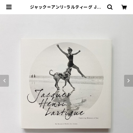
ジャック＝アンリ・ラルティーグ Jac
ques Henri Lartigue "ジャック＝
アンリ・ラルティーグ 幸せの瞬間をつ
かまえて" | 翠ブックス | suibooks
| 古書古本買取販売