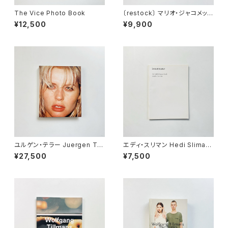
The Vice Photo Book
〔restock〕 マリオ・ジャコメッリ
Mario Giacomelli | 黒と白の
¥12,500
¥9,900
往還の果てに <新装版>
ユルゲン・テラー Juergen Tel
エディ・スリマン Hedi Sliman
ler | Juergen Teller
e | Interzone - The Hedi Sl
¥27,500
¥7,500
imane Purple Book