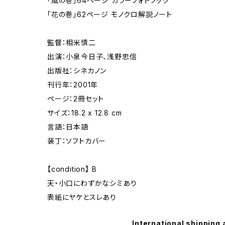
「風の巻」64ページ カラーフォトブック
「花の巻」62ページ モノクロ解説ノート
監督：相米慎二
出演：小泉今日子、浅野忠信
出版社：シネカノン
刊行年：2001年
ページ：2冊セット
サイズ：18.2 x 12.8 cm
言語：日本語
装丁：ソフトカバー
【condition】 B
天・小口にわずかなシミあり
表紙にヤケとスレあり
International shipping 