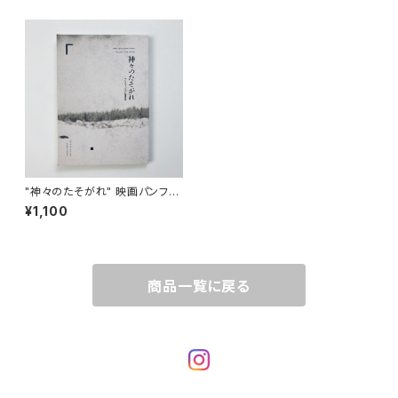
"神々のたそがれ" 映画パンフレ
ット
¥1,100
商品一覧に戻る