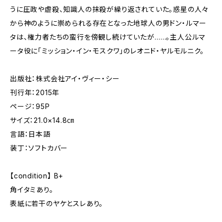
うに圧政や虐殺、知識人の抹殺が繰り返されていた。惑星の人々
から神のように崇められる存在となった地球人の男ドン・ルマー
タは、権力者たちの蛮行を傍観し続けていたが……。主人公ルマ
ータ役に「ミッション・イン・モスクワ」のレオニド・ヤルモルニク。
出版社：株式会社アイ・ヴィー・シー
刊行年：2015年
ページ：95P
サイズ：21.0×14.8㎝
言語：日本語
装丁：ソフトカバー
【condition】 B+
角イタミあり。
表紙に若干のヤケとスレあり。