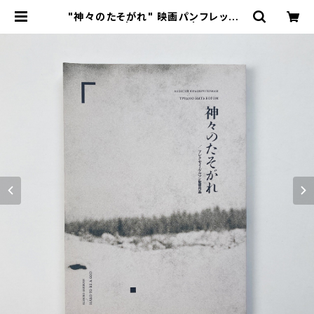
"神々のたそがれ" 映画パンフレット |
翠ブックス | suibooks | 古書古本
買取販売