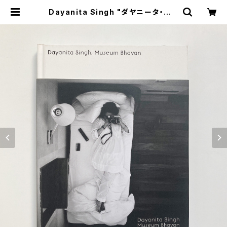
Dayanita Singh "ダヤニータ・シン
: インドの大きな家の美術館" | 翠ブ
ックス | suibooks | 古書古本買取
販売