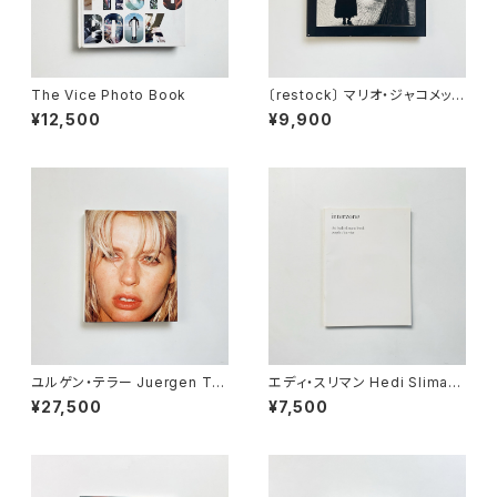
The Vice Photo Book
〔restock〕 マリオ・ジャコメッリ
Mario Giacomelli | 黒と白の
¥12,500
¥9,900
往還の果てに <新装版>
ユルゲン・テラー Juergen Tel
エディ・スリマン Hedi Sliman
ler | Juergen Teller
e | Interzone - The Hedi Sl
¥27,500
¥7,500
imane Purple Book