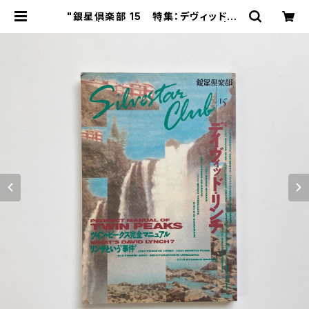
"銀星倶楽部 15 特集：デヴィッド・リ
ンチ" | 翠ブックス | suibooks | 古
書古本買取販売