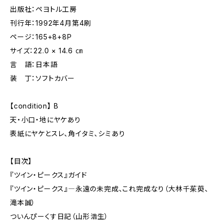
出版社：ペヨトル工房
刊行年：1992年4月第4刷
ページ：165+8+8P
サイズ：22.0 × 14.6 ㎝
言 語：日本語
装 丁：ソフトカバー
【condition】 B
天・小口・地にヤケあり
表紙にヤケとスレ、角イタミ、シミあり
【目次】
『ツイン・ピークス』ガイド
『ツイン・ピークス』―永遠の未完成、これ完成なり（大林千茱萸、
滝本誠）
ついんぴーくす日記（山形浩生）