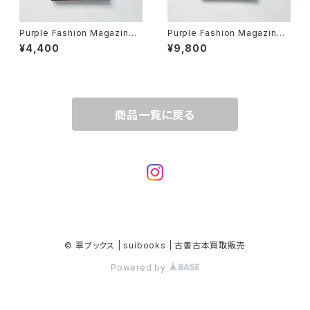
Purple Fashion Magazine F
Purple Fashion Magazine F
all Winter 2013/2014 Vol 3,
all Winter 2004/05 Year13,
¥4,400
¥9,800
Issue 20
number2
商品一覧に戻る
© 翠ブックス | suibooks | 古書古本買取販売
Powered by