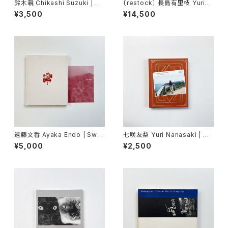
鈴木親 Chikashi Suzuki | 新
〔restock〕 長島有里枝 Yurie
東京
Nagashima | Pastime para
¥3,500
¥14,500
dise
遠藤文香 Ayaka Endo | Swa
七咲友梨 Yuri Nanasaki | 朝
ying Flowers
になれば鳥たちが騒ぎだすだろ
¥5,000
¥2,500
う