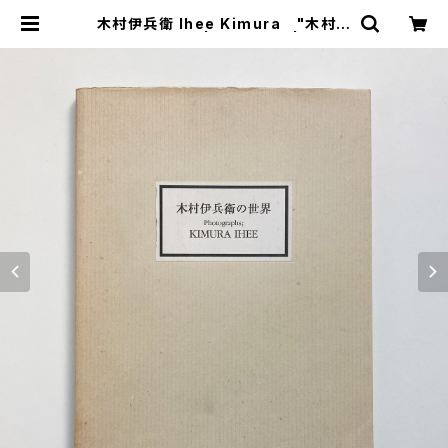
木村伊兵衛 Ihee Kimura "木村伊
兵衛の世界" | 翠ブックス | suibo
oks | 古書古本買取販売