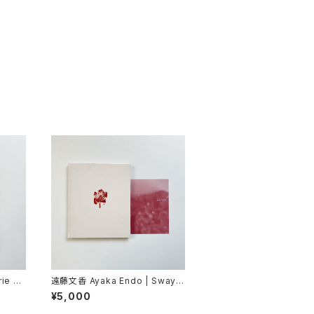
ie Na
遠藤文香 Ayaka Endo | Swayin
adise
g Flowers
¥5,000