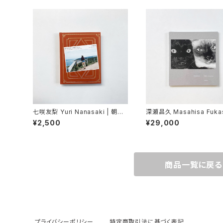
七咲友梨 Yuri Nanasaki | 朝に
深瀬昌久 Masahisa Fuka
なれば鳥たちが騒ぎだすだろう
"Wonderful Days"
¥2,500
¥29,000
商品一覧に戻る
プライバシーポリシー
特定商取引法に基づく表記