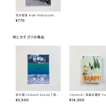
荒木経惟 Araki Nobuyoshi
"センチメンタルな写真、人生"
¥770
同じカテゴリの商品
鈴木親 Chikashi Suzuki | 新東
〔restock〕 長島有里枝 Yur
京
gashima | Pastime par
¥3,500
¥14,500