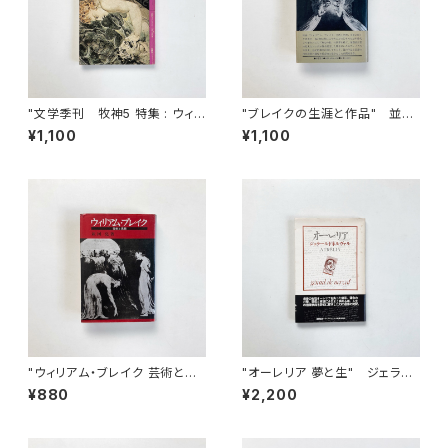
"文学季刊 牧神5 特集 : ウィリ
"ブレイクの生涯と作品" 並河
アム・ブレイク 予言と神秘の
亮 著
¥1,100
¥1,100
書"
"ウィリアム・ブレイク 芸術と思
"オーレリア 夢と生" ジェラー
想" 並河亮 著
ル・ド・ネルヴァル 著 / 篠田知和
¥880
¥2,200
基 訳