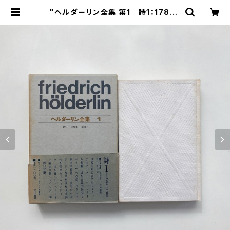
"ヘルダーリン全集 第1 詩1：1784-
1800" ヘルダーリン著 / 手塚富雄
他訳 | 翠ブックス | suibooks | 古
書古本買取販売