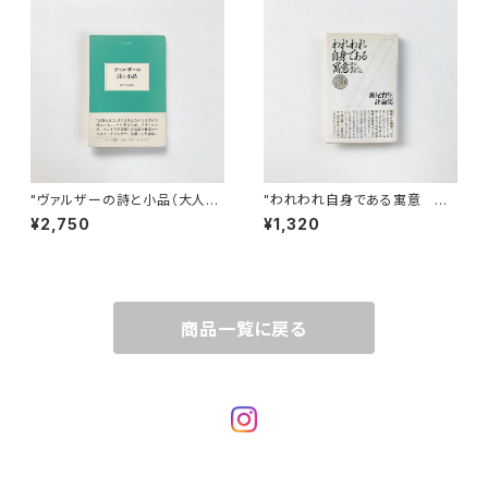
"ヴァルザーの詩と小品（大人の
"われわれ自身である寓意 詩
本棚）" ローベルト・ヴァルザー
は死んだ、詩作せよ 瀬尾育生
¥2,750
¥1,320
著 / 飯吉光夫 編訳
評論集 （「昭和」のクリティッ
ク）" 瀬尾育生 著
商品一覧に戻る