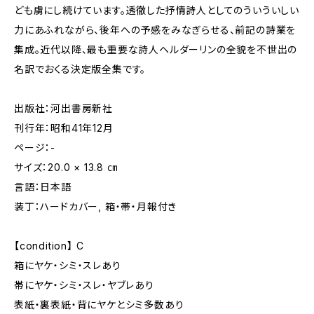
ども虜にし続けています。透徹した抒情詩人としてのういういしい
力にあふれながら、後年への予感をみなぎらせる、前記の詩業を
集成。近代以降、最も重要な詩人ヘルダーリンの全貌を不世出の
名訳でおくる決定版全集です。
出版社：河出書房新社
刊行年：昭和41年12月
ページ：-
サイズ：20.0 × 13.8 ㎝
言語：日本語
装丁：ハードカバー, 箱・帯・月報付き
【condition】 C
箱にヤケ・シミ・スレあり
帯にヤケ・シミ・スレ・ヤブレあり
表紙・裏表紙・背にヤケとシミ多数あり