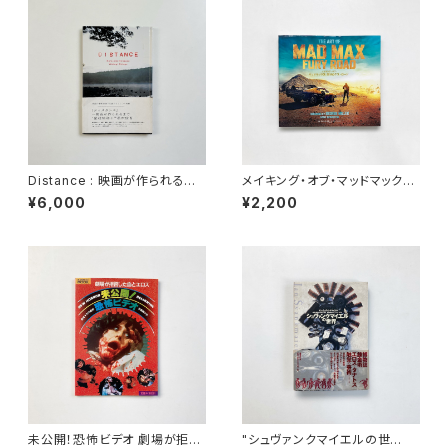
Distance : 映画が作られるま
メイキング・オブ・マッドマック
で （Switch library） | 是枝裕
ス 怒りのデス・ロード | アビ
¥6,000
¥2,200
和 文 / 若木信吾 写真
ー・バーンスタイン 著 / 矢口誠
訳
未公開！恐怖ビデオ 劇場が拒否
"シュヴァンクマイエルの世