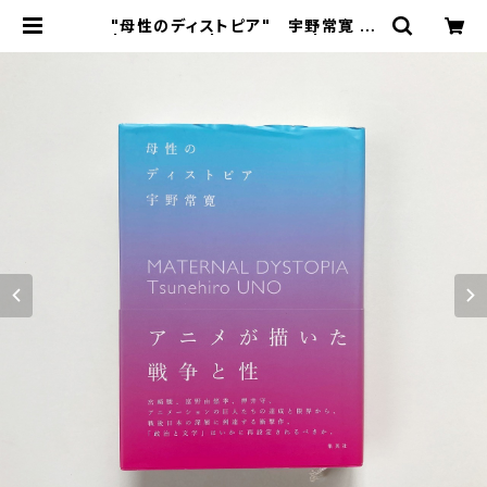
"母性のディストピア" 宇野常寛 著
| 翠ブックス | suibooks | 古書古
本買取販売