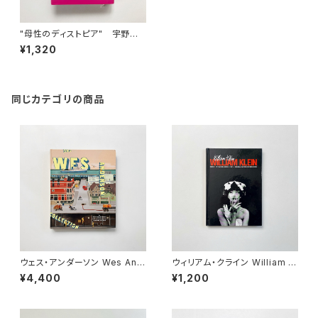
"母性のディストピア" 宇野常
寛 著
¥1,320
同じカテゴリの商品
ウェス・アンダーソン Wes And
ウィリアム・クライン William Kl
erson | The Wes Anderson
ein | In&out of fashion mo
¥4,400
¥1,200
collection
del couple original motio
n picture book