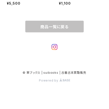
した血とエロス (BAMBOO M
界" ヤン・シュヴァンクマイエ
¥5,500
¥1,100
OOK) | 小松雅俊 編 / 竹内義
ル 著 / 赤塚若樹 編集・翻訳 / く
和 構成
まがいマキ 図版構成
商品一覧に戻る
© 翠ブックス | suibooks | 古書古本買取販売
Powered by