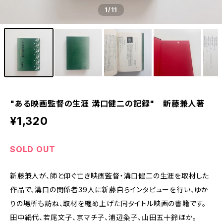
1
/11
"ある映画監督の生涯 溝口健二の記録" 新藤兼人著
¥1,320
SOLD OUT
新藤兼人が、師と仰ぐ亡き映画監督・溝口健二の生涯を取材した
作品で、溝口の関係者39人に新藤自らインタビューを行い、ゆか
りの場所も訪ね、取材を纏め上げた同タイトル映画の書籍です。
田中絹代、若尾文子、京マチ子、浦辺粂子、山田五十鈴ほか。