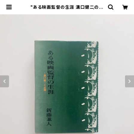
"ある映画監督の生涯 溝口健二の記
録" 新藤兼人著 | 翠ブックス | sui
books | 古書古本買取販売