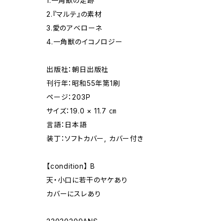
1.一角獣の足跡
2.『マルテ』の素材
3.愛のアベローネ
4.一角獣のイコノロジー
出版社：朝日出版社
刊行年：昭和55年第1刷
ページ：203P
サイズ：19.0 × 11.7 ㎝
言語：日本語
装丁：ソフトカバー, カバー付き
【condition】 B
天・小口に若干のヤケあり
カバーにスレあり