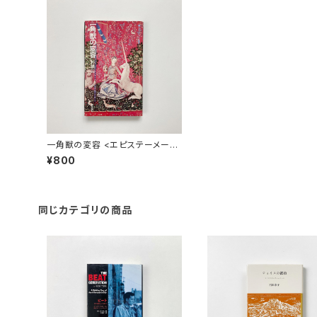
一角獣の変容 <エピステーメー叢
書35> | 杉橋陽一 著
¥800
同じカテゴリの商品