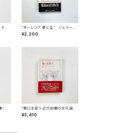
とチュ
"オーレリア 夢と生" ジェラール・
ド・ネルヴァル 著 / 篠田知和基 訳
¥2,200
像・主
"悪口を習う 近代初期の文化論集
ニベル
（叢書・ウニベルシタス 410）" ス
¥3,410
リューテ
ティーヴン・J. グリーンブラット 著
/ 磯山甚一 訳