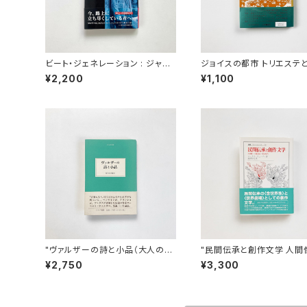
ビート・ジェネレーション : ジャッ
ジョイスの都市 トリエステ
ク・ケルアックと旅するニューヨー
ーリッヒ | 宮田恭子
¥2,200
¥1,100
ク | ビル・モーガン 著 / 今井栄一
訳
"ヴァルザーの詩と小品（大人の本
"民間伝承と創作文学 人間
棚）" ローベルト・ヴァルザー 著 /
題設定・形式努力 （叢書・ウ
¥2,750
¥3,300
飯吉光夫 編訳
シタス 729）" マックス・
ィ 著 / 高木昌史 訳