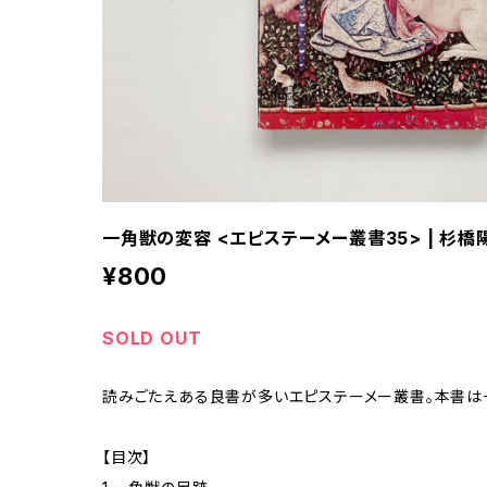
一角獣の変容 <エピステーメー叢書35> | 杉橋
¥800
SOLD OUT
読みごたえある良書が多いエピステーメー叢書。本書は一
【目次】