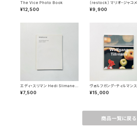
The Vice Photo Book
〔restock〕 マリオ・ジャコ
Mario Giacomelli | 
¥12,500
¥9,900
還の果てに <新装版>
エディ・スリマン Hedi Slimane |
ヴォルフガング・ティルマンス 
Interzone - The Hedi Sliman
gang Tillmans（Contem
¥7,500
¥15,000
e Purple Book
y artists）
商品一覧に戻る