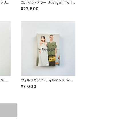
メッリ
ユルゲン・テラー Juergen Telle
黒と白の往
r | Juergen Teller
¥27,500
Wolf
ヴォルフガング・ティルマンス Wolf
porar
gang Tillmans | four books
¥7,000