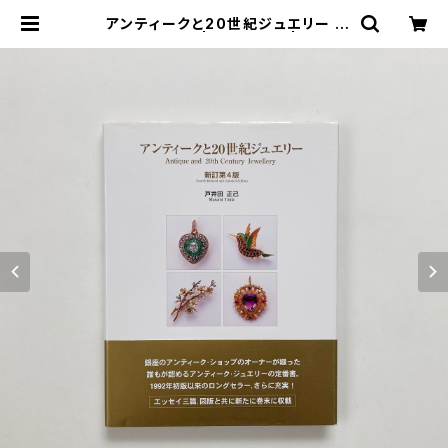
アンティークと20世紀ジュエリー |
戸井田正己 著 | 翠ブックス | suibo
oks | 古書古本買取販売