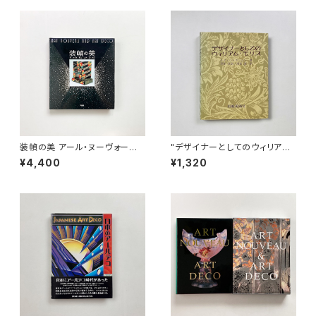
装幀の美 アール・ヌーヴォーと
"デザイナーとしてのウィリアム・
アール・デコ | アラステール・ダ
モリス" レイ・ワトキンソン 著 /
¥4,400
¥1,320
ンカン, ジョルジュ・ド・バルタ著
羽生正気, 羽生清 訳
/ 清真人, 清百合子訳