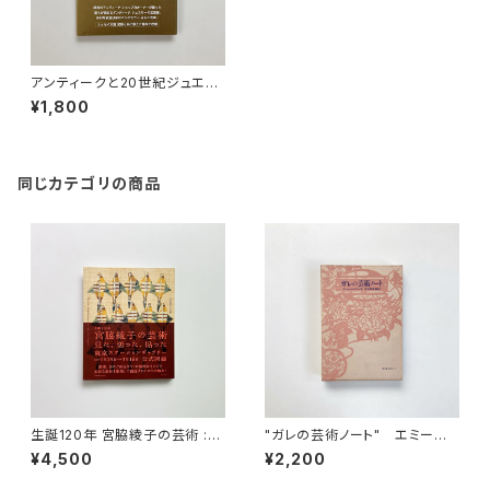
アンティークと20世紀ジュエリ
ー | 戸井田正己 著
¥1,800
同じカテゴリの商品
生誕120年 宮脇綾子の芸術 :
"ガレの芸術ノート" エミール・
見た、切った、貼った
ガレ 著 / 由水常雄 編訳
¥4,500
¥2,200