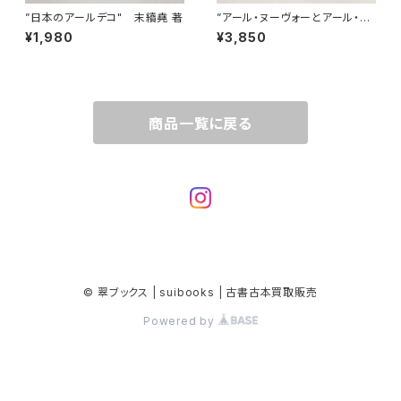
”日本のアールデコ" 末續堯 著
”アール・ヌーヴォーとアール・デ
コ 甦る黄金時代" 千足伸行 監
¥1,980
¥3,850
修
商品一覧に戻る
© 翠ブックス | suibooks | 古書古本買取販売
Powered by