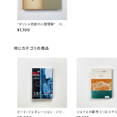
”ギリシャ悲劇の人間理解" 川島
重成著
¥1,100
同じカテゴリの商品
ビート・ジェネレーション : ジャッ
ジョイスの都市 トリエステ
ク・ケルアックと旅するニューヨー
ーリッヒ | 宮田恭子