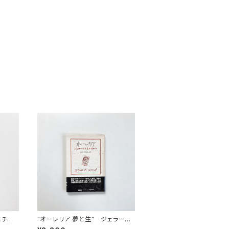
とチュ
"オーレリア 夢と生" ジェラール・
ド・ネルヴァル 著 / 篠田知和基 訳