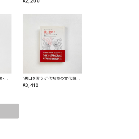
¥2,200
像・主
"悪口を習う 近代初期の文化論集
ニベル
（叢書・ウニベルシタス 410）" ス
¥3,410
リューテ
ティーヴン・J. グリーンブラット 著
/ 磯山甚一 訳