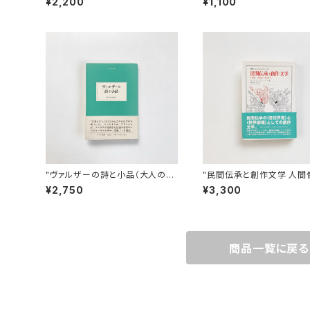
¥2,200
¥1,100
ク | ビル・モーガン 著 / 今井栄一
訳
"ヴァルザーの詩と小品（大人の本
"民間伝承と創作文学 人間
棚）" ローベルト・ヴァルザー 著 /
題設定・形式努力 （叢書・ウ
¥2,750
¥3,300
飯吉光夫 編訳
シタス 729）" マックス・
ィ 著 / 高木昌史 訳
商品一覧に戻る