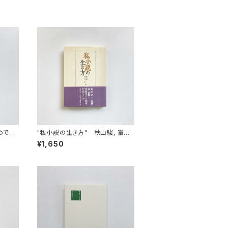
ので
"私小説の生き方" 秋山駿, 富岡
 著 /
幸一郎 編
¥1,650