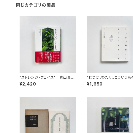
同じカテゴリの商品
"ストレンジ・フェイス" 青山真治
"じつは、わたくしこういうも
著
す" クラフト・エヴィング商會
¥2,420
¥1,650
坂本真典 写真