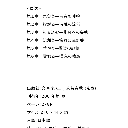
<目次>
第１章 気負う—青春の呻吟
第２章 粋がる—洗練の流儀
第３章 打ち込む—非凡への妄執
第４章 流離う—壊れた羅針盤
第５章 華やぐ—微笑の記憶
第６章 零れる—嘆息の横顔
出版社：文春ネスコ , 文芸春秋 (発売)
刊行年：2001年第1刷
ページ：278P
サイズ：21.0 × 14.5 ㎝
言語：日本語