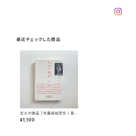
最近チェックした商品
文士の逸品 | 矢島裕紀彦文 / 高橋
昌嗣写真
¥1,100