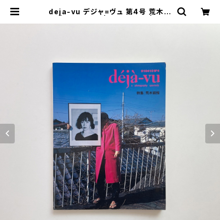
deja-vu デジャ=ヴュ 第4号 荒木経
惟 | 翠ブックス | suibooks | 古書
古本買取販売