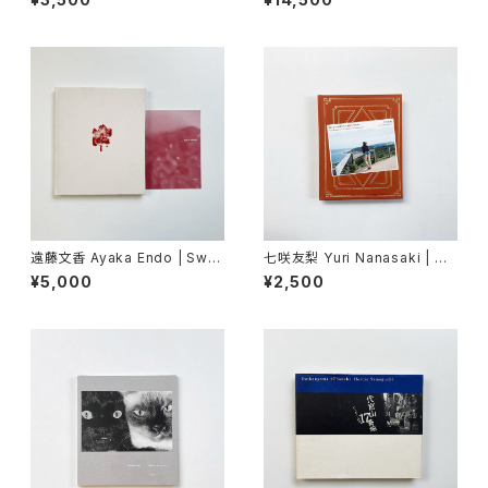
dise
遠藤文香 Ayaka Endo | Swa
七咲友梨 Yuri Nanasaki | 朝
ying Flowers
になれば鳥たちが騒ぎだすだろ
¥5,000
¥2,500
う