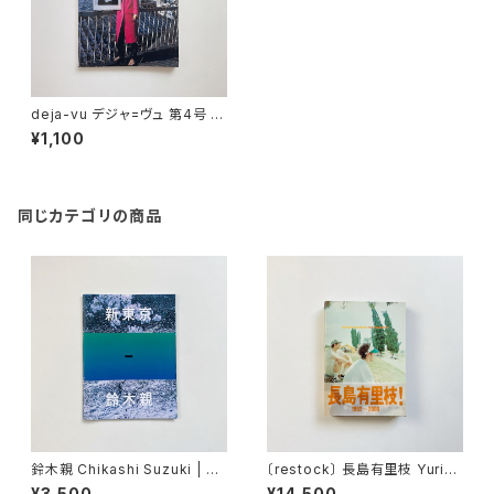
deja-vu デジャ=ヴュ 第4号 荒
木経惟
¥1,100
同じカテゴリの商品
鈴木親 Chikashi Suzuki | 新
〔restock〕 長島有里枝 Yurie
東京
Nagashima | Pastime para
¥3,500
¥14,500