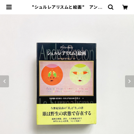
"シュルレアリスムと絵画" アンド
レ・ブルトン 著 / 粟津則雄 ほか 訳 /
瀧口修造, 巖谷國士 監修 | 翠ブック
ス | suibooks | 古書古本買取販売