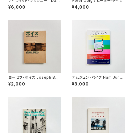
デイヴィッド・ホックニー | Davi
Peter Doig / ピーター・ドイグ
d Hockney by David Hock
¥6,000
¥4,000
ney : my early years
ヨーゼフ・ボイス Joseph Beu
ナムジュン・パイク Nam June
ys | マルチプル 博愛のヴィーク
Paik | 2020年笑っているのは
¥2,000
¥3,000
ル 1968-1986
誰?+?=?? : 1956-2020