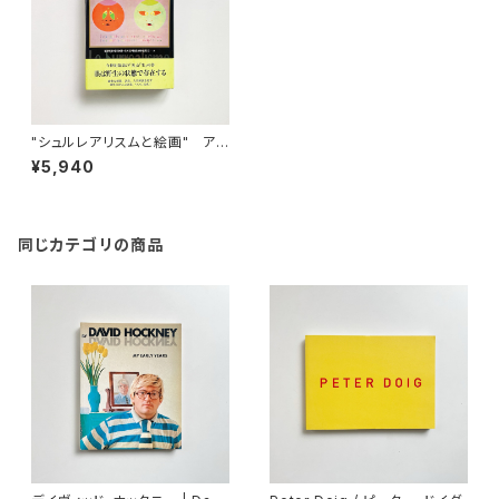
"シュルレアリスムと絵画" アン
ドレ・ブルトン 著 / 粟津則雄 ほ
¥5,940
か 訳 / 瀧口修造, 巖谷國士 監
修
同じカテゴリの商品