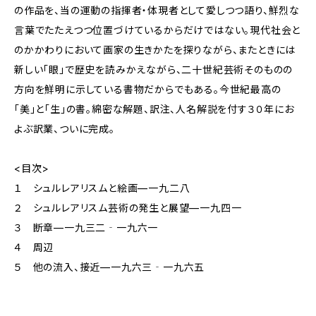
の作品を、当の運動の指揮者・体現者として愛しつつ語り、鮮烈な
言葉でたたえつつ位置づけているからだけではない。現代社会と
のかかわりにおいて画家の生きかたを探りながら、またときには
新しい「眼」で歴史を読みかえながら、二十世紀芸術そのものの
方向を鮮明に示している書物だからでもある。今世紀最高の
「美」と「生」の書。綿密な解題、訳注、人名解説を付す３０年にお
よぶ訳業、ついに完成。
<目次>
１ シュルレアリスムと絵画—一九二八
２ シュルレアリスム芸術の発生と展望—一九四一
３ 断章—一九三二‐一九六一
４ 周辺
５ 他の流入、接近—一九六三‐一九六五