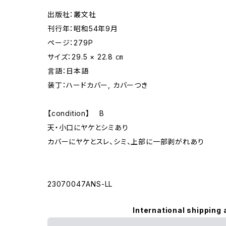
出版社：叢文社
刊行年：昭和54年9月
ページ：279P
サイズ：29.5 × 22.8 ㎝
言語：日本語
装丁：ハードカバー, カバーつき
【condition】 B
天・小口にヤケとシミあり
カバーにヤケとスレ、シミ、上部に一部剥がれあり
23070047ANS-LL
International shipping 