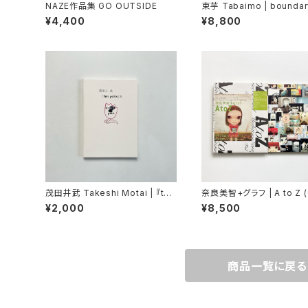
NAZE作品集 GO OUTSIDE
束芋 Tabaimo | boundar
er
¥4,400
¥8,800
茂田井武 Takeshi Motai | 『ton
奈良美智+グラフ | A to Z 
paris』展
ポスター付属)
¥2,000
¥8,500
商品一覧に戻る