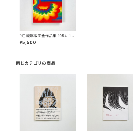
"虹 靉嘔版画全作品集 1954-197
9" 靉嘔 著 / 久保貞次郎 編
¥5,500
同じカテゴリの商品