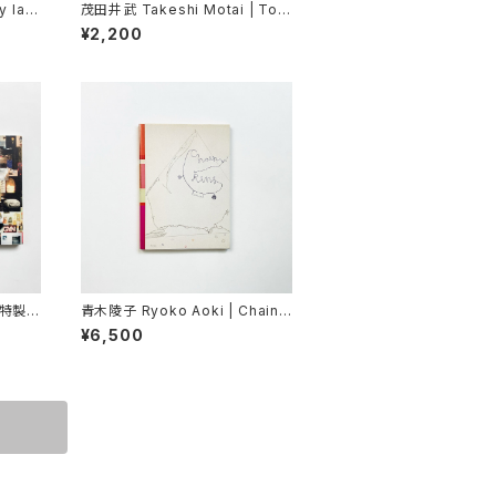
y lay
茂田井武 Takeshi Motai | Ton
Paris = トン・パリ
¥2,200
(特製
青木陵子 Ryoko Aoki | Chain
Ring
¥6,500