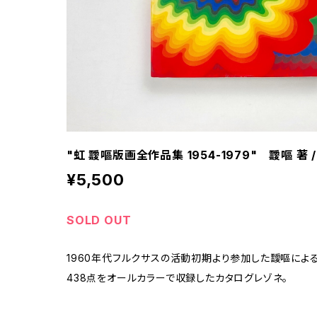
"虹 靉嘔版画全作品集 1954-1979" 靉嘔 著 
¥5,500
SOLD OUT
1960年代フルクサスの活動初期より参加した靉嘔による
438点をオールカラーで収録したカタログレゾネ。