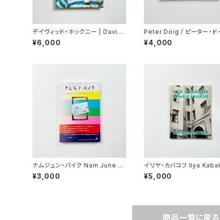
デイヴィッド・ホックニー | David
Peter Doig / ピーター・
Hockney by David Hockney :
¥6,000
¥4,000
my early years
ナムジュン・パイク Nam June Pa
イリヤ・カバコフ Ilya Kabak
ik | 2020年笑っているのは誰?+?
ten characters
¥3,000
¥5,000
=?? : 1956-2020
商品一覧に戻る