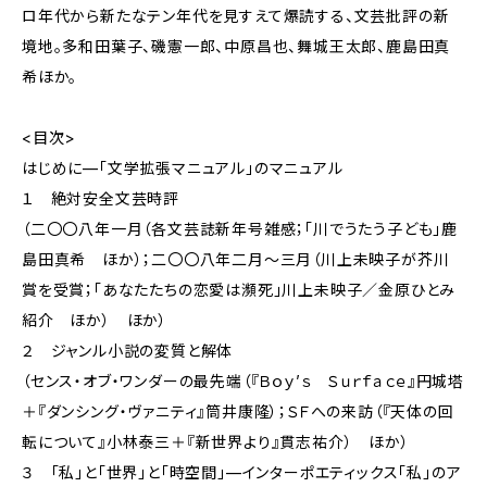
ロ年代から新たなテン年代を見すえて爆読する、文芸批評の新
境地。多和田葉子、磯憲一郎、中原昌也、舞城王太郎、鹿島田真
希ほか。
<目次>
はじめに—「文学拡張マニュアル」のマニュアル
１ 絶対安全文芸時評
（二〇〇八年一月（各文芸誌新年号雑感；「川でうたう子ども」鹿
島田真希 ほか）；二〇〇八年二月〜三月（川上未映子が芥川
賞を受賞；「あなたたちの恋愛は瀕死」川上未映子／金原ひとみ
紹介 ほか） ほか）
２ ジャンル小説の変質と解体
（センス・オブ・ワンダーの最先端（『Ｂｏｙ’ｓ Ｓｕｒｆａｃｅ』円城塔
＋『ダンシング・ヴァニティ』筒井康隆）；ＳＦへの来訪（『天体の回
転について』小林泰三＋『新世界より』貫志祐介） ほか）
３ 「私」と「世界」と「時空間」—インターポエティックス「私」のア