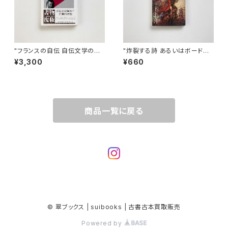
"フランスの自伝 自伝文学の主
"炸裂する詩 あるいはボードレ
題と構造 （叢書・ウニベルシタス
ール/ランボー (エピステーメー
¥3,300
¥660
474）" フィリップ・ルジュンヌ
叢書）" G.プーレ 著 / 池田正
著 / 小倉孝誠 訳
年,川那部保明 訳
商品一覧に戻る
© 翠ブックス | suibooks | 古書古本買取販売
Powered by