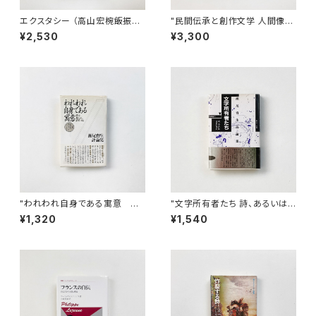
エクスタシー （高山宏椀飯振舞
"民間伝承と創作文学 人間像・
1） | 高山宏 著
主題設定・形式努力 （叢書・ウニ
¥2,530
¥3,300
ベルシタス 729）" マックス・リ
ューティ 著 / 高木昌史 訳
"われわれ自身である寓意 詩
"文字所有者たち 詩、あるいは
は死んだ、詩作せよ 瀬尾育生
言葉の外出 瀬尾育生詩論集 Fr
¥1,320
¥1,540
評論集 （「昭和」のクリティッ
agmente 1982-1987" 瀬尾
ク）" 瀬尾育生 著
育生 著