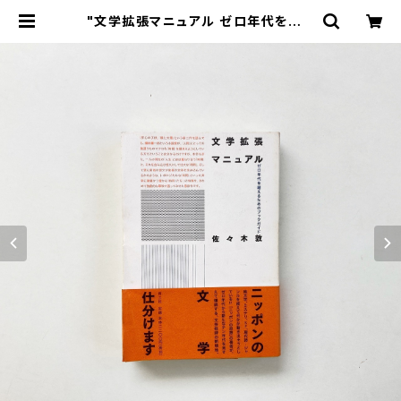
"文学拡張マニュアル ゼロ年代を超え
るためのブックガイド" 佐々木敦
著 | 翠ブックス | suibooks | 古書
古本買取販売