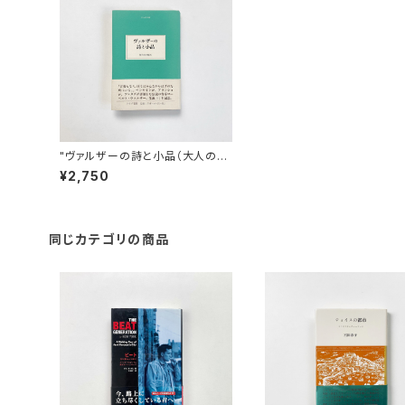
"ヴァルザーの詩と小品（大人の本
棚）" ローベルト・ヴァルザー 著 /
¥2,750
飯吉光夫 編訳
同じカテゴリの商品