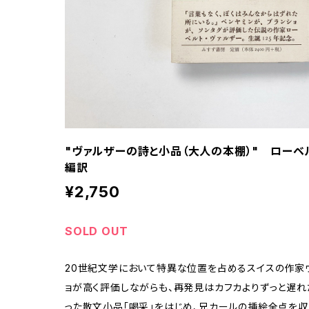
"ヴァルザーの詩と小品（大人の本棚）" ローベル
編訳
¥2,750
SOLD OUT
20世紀文学において特異な位置を占めるスイスの作家ヴ
ョが高く評価しながらも、再発見はカフカよりずっと遅れ
った散文小品「喝采」をはじめ、兄カールの挿絵全点を収