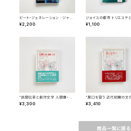
ビート・ジェネレーション : ジャッ
ジョイスの都市 トリエステ
ク・ケルアックと旅するニューヨー
ーリッヒ | 宮田恭子
¥2,200
¥1,100
ク | ビル・モーガン 著 / 今井栄一
訳
"民間伝承と創作文学 人間像・主
"悪口を習う 近代初期の文化論集
題設定・形式努力 （叢書・ウニベル
（叢書・ウニベルシタス 410
¥3,300
¥3,410
シタス 729）" マックス・リューテ
ティーヴン・J. グリーンブラ
ィ 著 / 高木昌史 訳
/ 磯山甚一 訳
商品一覧に戻る