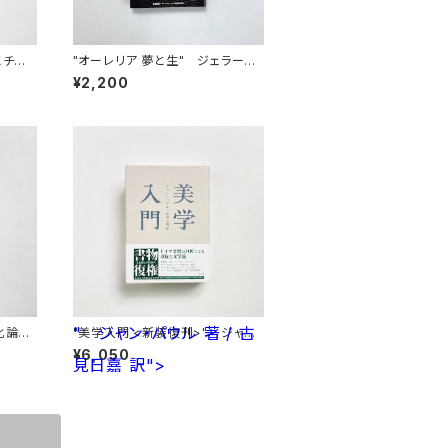
とチュ
"オーレリア 夢と生" ジェラール・
ド・ネルヴァル 著 / 篠田知和基 訳
¥2,200
" ジャン・パウル 著 / 古
"美学入門 <新装復刊>" ジャン・
）" ス
パウル 著 / 古見日嘉 訳
¥6,050
ット 著
見日嘉 訳">