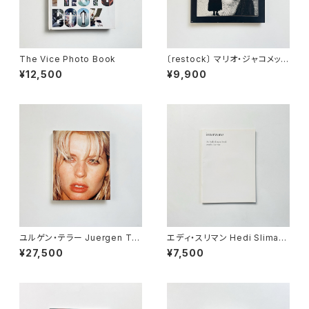
The Vice Photo Book
〔restock〕 マリオ・ジャコメッリ
Mario Giacomelli | 黒と白の
¥12,500
¥9,900
往還の果てに <新装版>
ユルゲン・テラー Juergen Tel
エディ・スリマン Hedi Sliman
ler | Juergen Teller
e | Interzone - The Hedi Sl
¥27,500
¥7,500
imane Purple Book