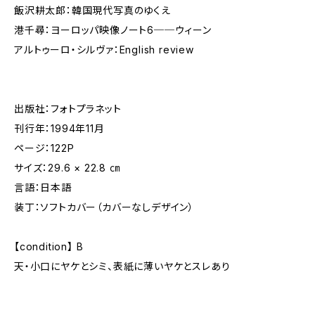
飯沢耕太郎：韓国現代写真のゆくえ
港千尋：ヨーロッパ映像ノート6──ウィーン
アルトゥーロ・シルヴァ：English review
出版社：フォトプラネット
刊行年：1994年11月
ページ：122P
サイズ：29.6 × 22.8 ㎝
言語：日本語
装丁：ソフトカバー（カバーなしデザイン）
【condition】 B
天・小口にヤケとシミ、表紙に薄いヤケとスレあり