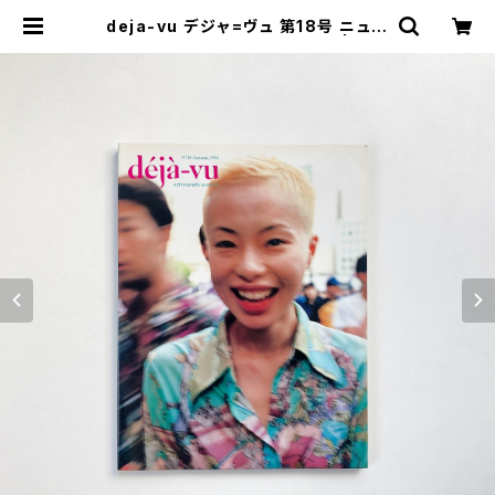
deja-vu デジャ=ヴュ 第18号 ニュー
トーキョー・フォトグラファーズ | 翠ブ
ックス | suibooks | 古書古本買取
販売