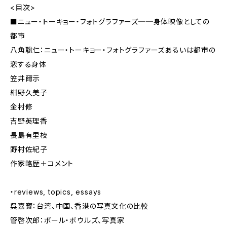
<目次>
■ニュー・トーキョー・フォトグラファーズ──身体映像としての
都市
八角聡仁：ニュー・トーキョー・フォトグラファーズあるいは都市の
恋する身体
笠井爾示
紺野久美子
金村修
吉野英理香
長島有里枝
野村佐紀子
作家略歴＋コメント
・reviews, topics, essays
呉嘉寳：台湾、中国、香港の写真文化の比較
管啓次郎：ポール・ボウルズ、写真家