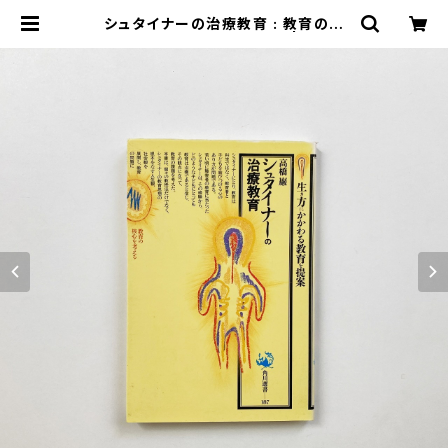
シュタイナーの治療教育 : 教育の核
心を考える （角川選書 187）| 高橋巌
著 | 翠ブックス | suibooks | 古書
古本買取販売