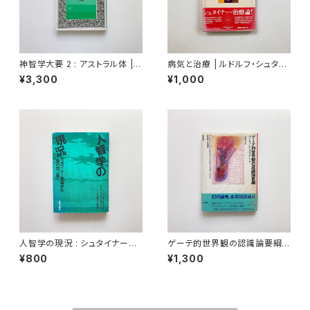
神智学大要 2 : アストラル体 |
病気と治療 | ルドルフ・シュタイ
アーサー・E.パウエル 編著 / 仲
ナー 著 / 西川隆範 訳
¥3,300
¥1,000
里誠桔 訳
人智学の現況 : シュタイナー教
ゲーテ的世界観の認識論要綱 |
育から《緑の党》まで | クルト・E.
ルドルフ・シュタイナー 著 / 浅田
¥800
¥1,300
ベッカー, ハンス=ペータ・シュラ
豊 訳
イナー 共編 / 新田義之,新田貴
代 共訳