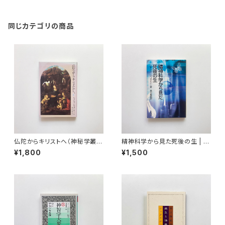
同じカテゴリの商品
仏陀からキリストへ（神秘学叢
精神科学から見た死後の生 | ル
書） | ルドルフ・シュタイナー 著
ドルフ・シュタイナー 著 / 西川隆
¥1,800
¥1,500
/ 西川隆範 編訳
範 編訳