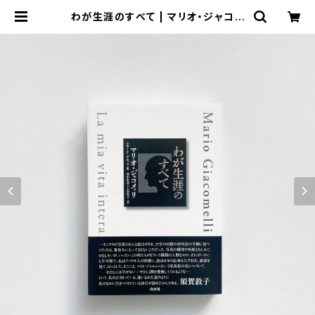
わが生涯のすべて | マリオ・ジャコメ
ッリ Mario Giacomelli 著 / シモ
ーナ・グエッラ 編 / 和田忠彦, 石田聖
子 訳 | 翠ブックス | suibooks | 古
書古本買取販売