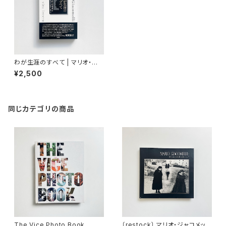
わが生涯のすべて | マリオ・ジャ
コメッリ Mario Giacomelli 著
¥2,500
/ シモーナ・グエッラ 編 / 和田忠
彦, 石田聖子 訳
同じカテゴリの商品
The Vice Photo Book
〔restock〕 マリオ・ジャコメッリ