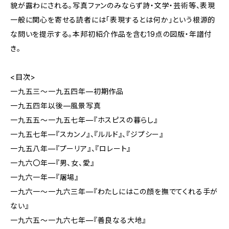
貌が露わにされる。写真ファンのみならず詩・文学・芸術等、表現
一般に関心を寄せる読者には「表現するとは何か」という根源的
な問いを提示する。本邦初紹介作品を含む19点の図版・年譜付
き。
<目次>
一九五三〜一九五四年—初期作品
一九五四年以後—風景写真
一九五五〜一九五七年—『ホスピスの暮らし』
一九五七年—『スカンノ』、『ルルド』、『ジプシー』
一九五八年—『プーリア』、『ロレート』
一九六〇年—『男、女、愛』
一九六一年—『屠場』
一九六一〜一九六三年—『わたしにはこの顔を撫でてくれる手が
ない』
一九六五〜一九六七年—『善良なる大地』