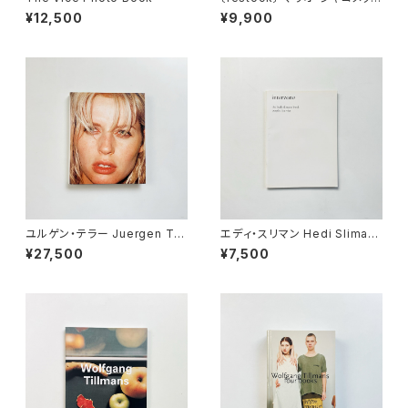
Mario Giacomelli | 黒と白の
¥12,500
¥9,900
往還の果てに <新装版>
ユルゲン・テラー Juergen Tel
エディ・スリマン Hedi Sliman
ler | Juergen Teller
e | Interzone - The Hedi Sl
¥27,500
¥7,500
imane Purple Book