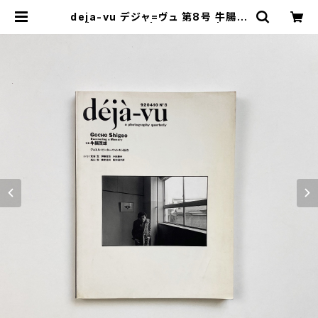
deja-vu デジャ=ヴュ 第8号 牛腸茂
雄 | 翠ブックス | suibooks | 古書
古本買取販売