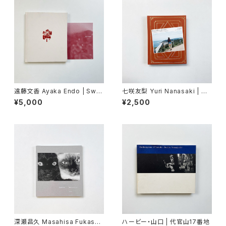
遠藤文香 Ayaka Endo | Swa
七咲友梨 Yuri Nanasaki | 朝
ying Flowers
になれば鳥たちが騒ぎだすだろ
¥5,000
¥2,500
う
深瀬昌久 Masahisa Fukase
ハービー・山口 | 代官山17番地