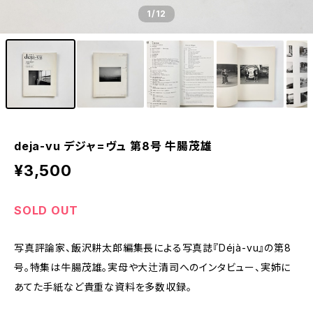
1
/12
deja-vu デジャ=ヴュ 第8号 牛腸茂雄
¥3,500
SOLD OUT
写真評論家、飯沢耕太郎編集長による写真誌『Déjà-vu』の第8
号。特集は牛腸茂雄。実母や大辻清司へのインタビュー、実姉に
あてた手紙など貴重な資料を多数収録。