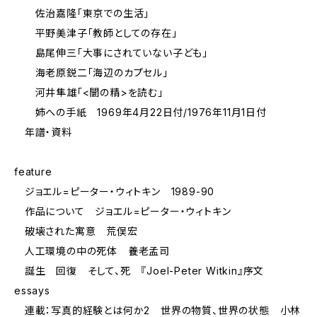
佐治嘉隆「東京での生活」
平野美津子「教師としての存在」
島尾伸三「大事にされていない子ども」
海老原鋭二「海辺のカプセル」
河井隼雄「<闇の精>を読む」
姉への手紙 1969年4月22日付/1976年11月1日付
年譜・資料
feature
ジョエル=ピーター・ウィトキン 1989-90
作品について ジョエル=ピーター・ウィトキン
破壊された寓意 荒俣宏
人工環境の中の死体 養老孟司
誕生 回復 そして、死 『Joel-Peter Witkin』序文
essays
連載：写真的経験とは何か2 世界の物質、世界の状態 小林