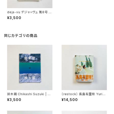
deja-vu デジャ=ヴュ 第8号 牛
腸茂雄
¥3,500
同じカテゴリの商品
鈴木親 Chikashi Suzuki | 新
〔restock〕 長島有里枝 Yurie
東京
Nagashima | Pastime para
¥3,500
¥14,500
dise