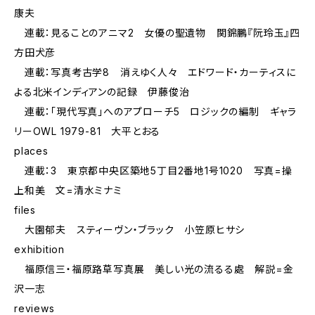
康夫
連載：見ることのアニマ2 女優の聖遺物 関錦鵬『阮玲玉』四
方田犬彦
連載：写真考古学8 消えゆく人々 エドワード・カーティスに
よる北米インディアンの記録 伊藤俊治
連載：「現代写真」へのアプローチ5 ロジックの編制 ギャラ
リーOWL 1979-81 大平とおる
places
連載：3 東京都中央区築地5丁目2番地1号1020 写真=操
上和美 文=清水ミナミ
files
大園郁夫 スティーヴン・ブラック 小笠原ヒサシ
exhibition
福原信三・福原路草写真展 美しい光の流るる處 解説=金
沢一志
reviews