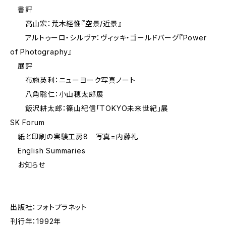
書評
高山宏：荒木経惟『空景/近景』
アルトゥーロ・シルヴァ：ヴィッキ・ゴールドバーグ『Power
of Photography』
展評
布施英利：ニューヨーク写真ノート
八角聡仁：小山穂太郎展
飯沢耕太郎：篠山紀信「TOKYO未来世紀」展
SK Forum
紙と印刷の実験工房8 写真=内藤礼
English Summaries
お知らせ
出版社：フォトプラネット
刊行年：1992年