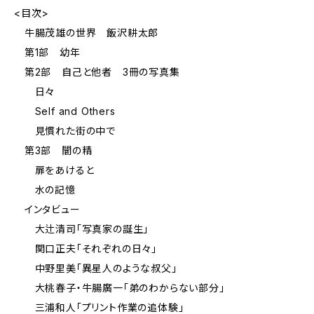
<目次>
牛腸茂雄の世界 飯沢耕太郎
第1部 幼年
第2部 自己と他者 3冊の写真集
日々
Self and Others
見慣れた街の中で
第3部 闇の精
扉をあけると
水の記憶
インタビュー
大辻清司「写真家の誕生」
関口正夫「それぞれの日々」
中野里美「異星人のような叔父」
大桃春子・牛腸廣一「弟のわからない部分」
三浦和人「プリント作業の追体験」