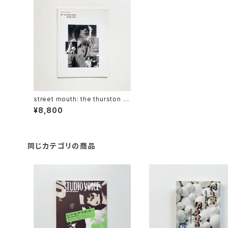
street mouth: the thurston m
oore purple diary
¥8,800
同じカテゴリの商品