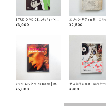
STUDIO VOICE スタジオボイス
エリック・サティ文集 | エリ
2002年6月号 Vol.318 特集：Hi
ティ 著 / オルネラ・ヴォルタ 
¥3,000
¥2,500
p hop science ヒップ・ホップ・
崎力 訳
サイエンス
ミック・ロック Mick Rock | ROC
ゼロ年代の音楽 : 壊れた十年
K'N'ROLL EYE: The Photogra
田努, 三田格, 松村正人, 磯
¥5,000
¥900
phy of Mick Rock
二木信著