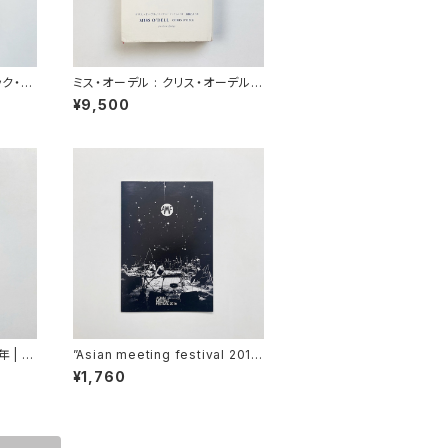
ック・サ
ミス・オーデル : クリス・オーデル回
編 / 岩
顧録 | クリス・オーデル, キャサリ
¥9,500
ン・ケッチャム 著 / 加藤正人 訳
 | 野
”Asian meeting festival 201
部涼,
6"
¥1,760