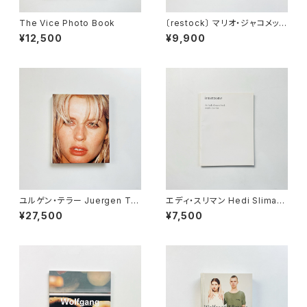
The Vice Photo Book
〔restock〕 マリオ・ジャコメッリ
Mario Giacomelli | 黒と白の
¥12,500
¥9,900
往還の果てに <新装版>
ユルゲン・テラー Juergen Tel
エディ・スリマン Hedi Sliman
ler | Juergen Teller
e | Interzone - The Hedi Sl
¥27,500
¥7,500
imane Purple Book