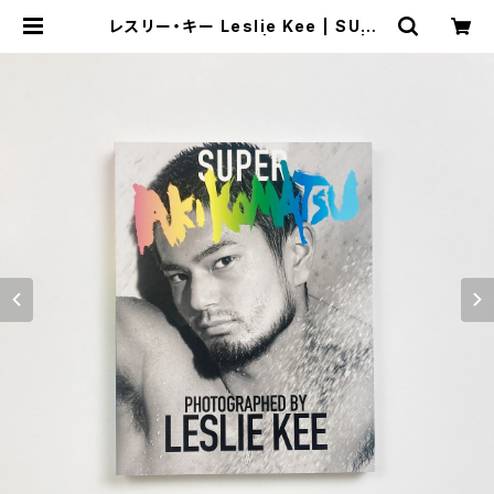
レスリー・キー Leslie Kee | SUPE
R AKI KOMATSU | 翠ブックス | s
uibooks | 古書古本買取販売