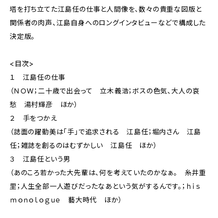
塔を打ち立てた江島任の仕事と人間像を、数々の貴重な図版と
関係者の肉声、江島自身へのロングインタビューなどで構成した
決定版。
<目次>
１ 江島任の仕事
（ＮＯＷ；二十歳で出会って 立木義浩；ボスの色気、大人の哀
愁 湯村輝彦 ほか）
２ 手をつかえ
（誌面の躍動美は「手」で追求される 江島任；堀内さん 江島
任；雑誌を創るのはむずかしい 江島任 ほか）
３ 江島任という男
（あのころ若かった大先輩は、何を考えていたのかなぁ。 糸井重
里；人生全部一人遊びだったなあという気がするんです。；ｈｉｓ
ｍｏｎｏｌｏｇｕｅ 藝大時代 ほか）