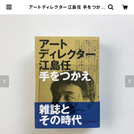
アートディレクター江島任 手をつかえ
| 翠ブックス | suibooks | 古書古
本買取販売