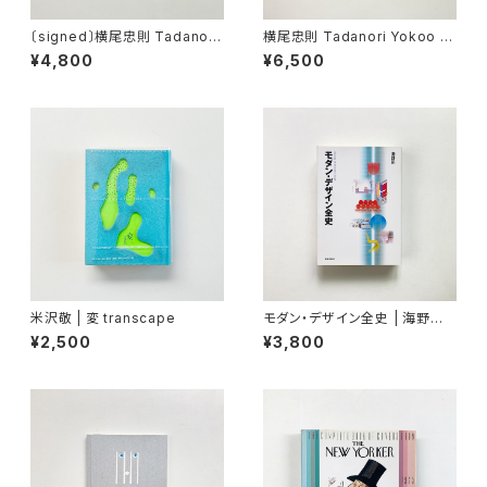
〔signed〕横尾忠則 Tadanori
横尾忠則 Tadanori Yokoo |
Yokoo | 銀座番外地 My Blac
横尾忠則遺作集
¥4,800
¥6,500
k Holes.
米沢敬 | 変 transcape
モダン・デザイン全史 | 海野弘
著
¥2,500
¥3,800