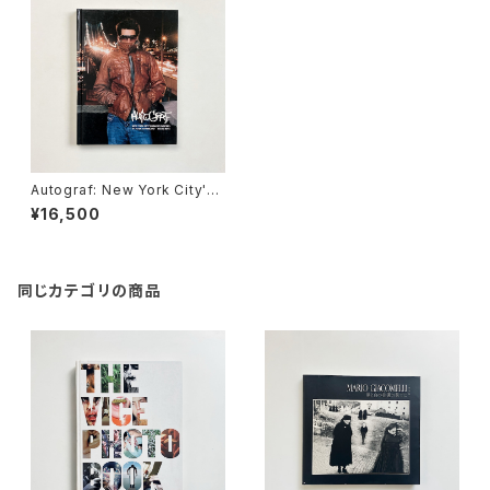
Autograf: New York City's
Graffiti Writers | REVS 文 /
¥16,500
Peter Sutherland 写真
同じカテゴリの商品