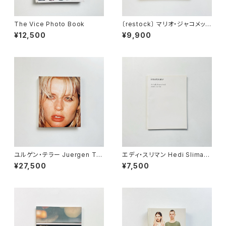
The Vice Photo Book
〔restock〕 マリオ・ジャコメッリ
Mario Giacomelli | 黒と白の
¥12,500
¥9,900
往還の果てに <新装版>
ユルゲン・テラー Juergen Tel
エディ・スリマン Hedi Sliman
ler | Juergen Teller
e | Interzone - The Hedi Sl
¥27,500
¥7,500
imane Purple Book