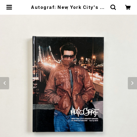
Autograf: New York City's Gr
affiti Writers | REVS 文 / Pete
r Sutherland 写真 | 翠ブックス |
suibooks | 古書古本買取販売