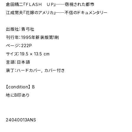
倉田精二『ＦＬＡＳＨ ＵＰ』──窃視された都市
江成常夫『花嫁のアメリカ』──不信のドキュメンタリー
出版社：青弓社
刊行年：1995年新装版第1刷
ページ：222P
サイズ：19.5 × 13.5 cm
言語：日本語
装丁：ハードカバー, カバー付き
【condition】 B
地にB印あり
24040013ANS