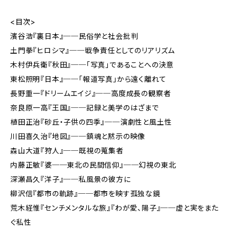
<目次>
濱谷浩『裏日本』──民俗学と社会批判
土門拳『ヒロシマ』──戦争責任としてのリアリズム
木村伊兵衛『秋田』──「写真」であることへの決意
東松照明『日本』──「報道写真」から遠く離れて
長野重一『ドリームエイジ』──高度成長の観察者
奈良原一高『王国』──記録と美学のはざまで
植田正治『砂丘・子供の四季』──演劇性と風土性
川田喜久治『地図』──鎮魂と黙示の映像
森山大道『狩人』──既視の蒐集者
内藤正敏『婆──東北の民間信仰』──幻視の東北
深瀬昌久『洋子』──私風景の彼方に
柳沢信『都市の軌跡』──都市を映す孤独な鏡
荒木経惟『センチメンタルな旅』『わが愛、陽子』──虚と実をまた
ぐ私性