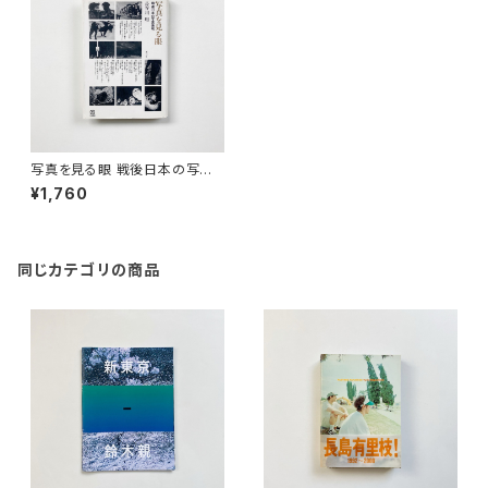
写真を見る眼 戦後日本の写真
表現 <写真叢書>(新装版) | 長
¥1,760
谷川明
同じカテゴリの商品