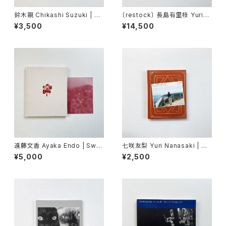
鈴木親 Chikashi Suzuki | 新
〔restock〕 長島有里枝 Yurie
東京
Nagashima | Pastime para
¥3,500
¥14,500
dise
遠藤文香 Ayaka Endo | Swa
七咲友梨 Yuri Nanasaki | 朝
ying Flowers
になれば鳥たちが騒ぎだすだろ
¥5,000
¥2,500
う