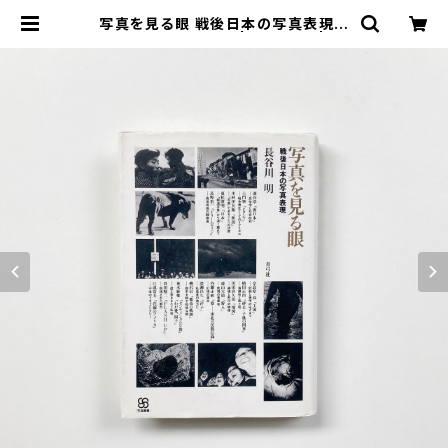
写真を見る眼 戦後日本の写真表現 <
写真叢書>(新装版) | 長谷川明 | 翠
ブックス | suibooks | 古書古本買
取販売