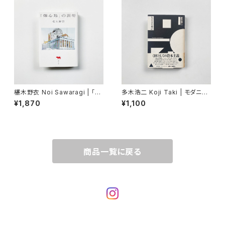
椹木野衣 Noi Sawaragi | 「爆
多木浩二 Koji Taki | モダニズ
心地」の芸術
ムの神話
¥1,870
¥1,100
商品一覧に戻る