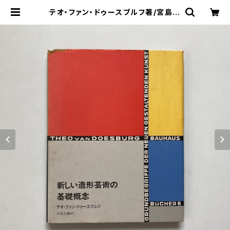
テオ・ファン・ドゥースブルフ著/宮島久
雄訳 "バウハウス叢書6 新しい造形
芸術の基礎概念" | 翠ブックス | sui
books | 古書古本買取販売