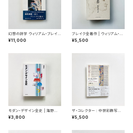
幻想の詩学 ウィリアム・ブレイク
ブレイク全著作 | ウィリアム・ブ
研究 | 鈴木雅之 著
レイク著 / 梅津濟美 訳
¥11,000
¥5,500
モダン・デザイン全史 | 海野弘
ザ・コレクター : 中世彩飾写本
著
蒐集物語り | 内藤裕史 著
¥3,800
¥5,500